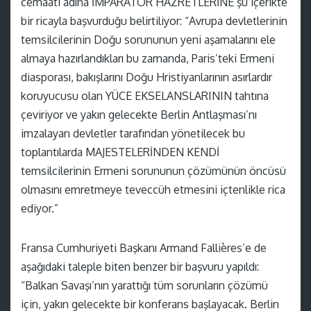
cemaati adına İMPARATOR HAZRETLERİNE şu içerikte
bir ricayla başvurduğu belirtiliyor: “Avrupa devletlerinin
temsilcilerinin Doğu sorununun yeni aşamalarını ele
almaya hazırlandıkları bu zamanda, Paris’teki Ermeni
diasporası, bakışlarını Doğu Hristiyanlarının asırlardır
koruyucusu olan YÜCE EKSELANSLARININ tahtına
çeviriyor ve yakın gelecekte Berlin Antlaşması’nı
imzalayan devletler tarafından yönetilecek bu
toplantılarda MAJESTELERİNDEN KENDİ
temsilcilerinin Ermeni sorununun çözümünün öncüsü
olmasını emretmeye teveccüh etmesini içtenlikle rica
ediyor.”
Fransa Cumhuriyeti Başkanı Armand Fallières’e de
aşağıdaki taleple biten benzer bir başvuru yapıldı:
“Balkan Savaşı’nın yarattığı tüm sorunların çözümü
için, yakın gelecekte bir konferans başlayacak. Berlin