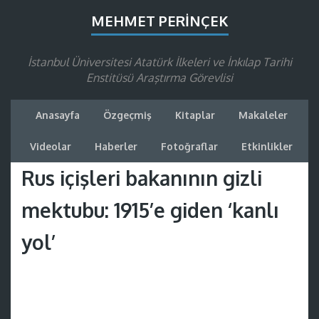
MEHMET PERINÇEK
İstanbul Üniversitesi Atatürk İlkeleri ve İnkılap Tarihi
Enstitüsü Araştırma Görevlisi
Anasayfa
Özgeçmiş
Kitaplar
Makaleler
Videolar
Haberler
Fotoğraflar
Etkinlikler
Rus içişleri bakanının gizli
mektubu: 1915’e giden ‘kanlı
yol’