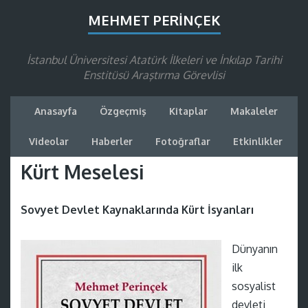
MEHMET PERINÇEK
İstanbul Üniversitesi Atatürk İlkeleri ve İnkılap Tarihi
Enstitüsü Araştırma Görevlisi
Anasayfa
Özgeçmiş
Kitaplar
Makaleler
Videolar
Haberler
Fotoğraflar
Etkinlikler
Kürt Meselesi
Sovyet Devlet Kaynaklarında Kürt İsyanları
Dünyanın
ilk
sosyalist
devleti