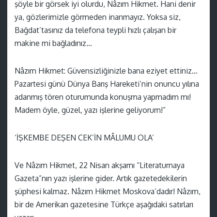
şöyle bir görsek iyi olurdu, Nâzım Hikmet. Hani denir
ya, gözlerimizle görmeden inanmayız. Yoksa siz,
Bağdat’tasınız da telefona teypli hızlı çalışan bir
makine mi bağladınız…
Nâzım Hikmet: Güvensizliğinizle bana eziyet ettiniz…
Pazartesi günü Dünya Barış Hareketi’nin onuncu yılına
adanmış tören oturumunda konuşma yapmadım mı!
Madem öyle, güzel, yazı işlerine geliyorum!”
‘İŞKEMBE DEŞEN CEK’İN MÂLUMU OLA’
Ve Nâzım Hikmet, 22 Nisan akşamı “Literaturnaya
Gazeta”nın yazı işlerine gider. Artık gazetedekilerin
şüphesi kalmaz. Nâzım Hikmet Moskova’dadır! Nâzım,
bir de Amerikan gazetesine Türkçe aşağıdaki satırları