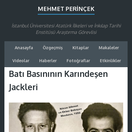
MEHMET PERINÇEK
İstanbul Üniversitesi Atatürk İlkeleri ve İnkılap Tarihi
Enstitüsü Araştırma Görevlisi
Anasayfa
Özgeçmiş
Kitaplar
Makaleler
Videolar
Haberler
Fotoğraflar
Etkinlikler
Batı Basınının Karındeşen
Jackleri