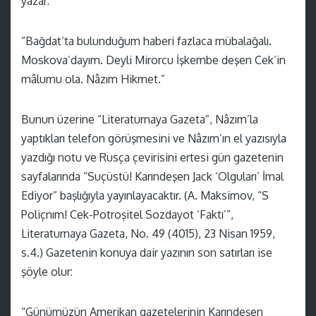
yazar:
“Bağdat’ta bulunduğum haberi fazlaca mübalağalı.
Moskova’dayım. Deyli Mirorcu İşkembe deşen Cek’in
mâlumu ola. Nâzım Hikmet.”
Bunun üzerine “Literaturnaya Gazeta”, Nâzım’la
yaptıkları telefon görüşmesini ve Nâzım’ın el yazısıyla
yazdığı notu ve Rusça çevirisini ertesi gün gazetenin
sayfalarında “Suçüstü! Karındeşen Jack ‘Olguları’ İmal
Ediyor” başlığıyla yayınlayacaktır. (A. Maksimov, “S
Poliçnım! Cek-Potroşitel Sozdayot ‘Faktı’”,
Literaturnaya Gazeta, No. 49 (4015), 23 Nisan 1959,
s.4.) Gazetenin konuya dair yazının son satırları ise
şöyle olur:
“Günümüzün Amerikan gazetelerinin Karındeşen