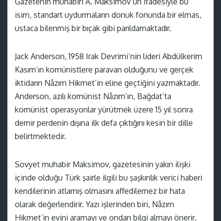
Gazetenin muhabiri A. Maksimov’un ifadesiyle bu
isim, standart uydurmaların donuk fonunda bir elmas,
ustaca bilenmiş bir bıçak gibi parıldamaktadır.
Jack Anderson, 1958 Irak Devrimi’nin lideri Abdülkerim
Kasım’ın komünistlere paravan olduğunu ve gerçek
iktidarın Nâzım Hikmet’in eline geçtiğini yazmaktadır.
Anderson, azılı komünist Nâzım’ın, Bağdat’ta
komünist operasyonlar yürütmek üzere 15 yıl sonra
demir perdenin dışına ilk defa çıktığını kesin bir dille
belirtmektedir.
Sovyet muhabir Maksimov, gazetesinin yakın ilişki
içinde olduğu Türk şairle ilgili bu şaşkınlık verici haberi
kendilerinin atlamış olmasını affedilemez bir hata
olarak değerlendirir. Yazı işlerinden biri, Nâzım
Hikmet’in evini aramayı ve ondan bilgi almayı önerir.