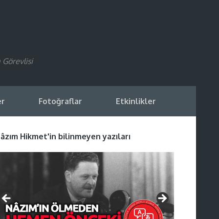
 Görevlisi
er
Fotoğraflar
Etkinlikler
âzım Hikmet'in bilinmeyen yazıları