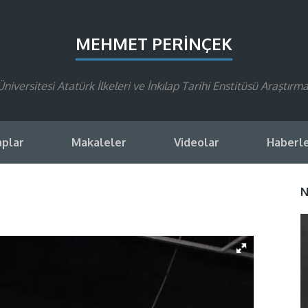
MEHMET PERINÇEK
Üniversitesi Atatürk İlkeleri ve İnkılap Tarihi Enstitüsü Araştırma
aplar
Makaleler
Videolar
Haberl
N