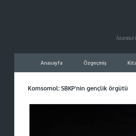
İstanbul 
Anasayfa
Özgeçmiş
Kit
Komsomol: SBKP’nin gençlik örgütü