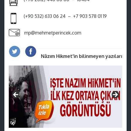
(+90 532) 633 06 24 – +7 903 578 01 19
mp@mehmetperincek.com
Nâzım Hikmet'in bilinmeyen yazıları