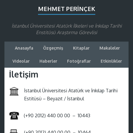
MEHMET PERINÇEK
İstanbul Üniversitesi Atatürk İlkeleri ve İnkılap Tarihi
Enstitüsü Araştırma Görevlisi
Anasayfa
Özgeçmiş
Kitaplar
Makaleler
Videolar
Haberler
Fotoğraflar
Etkinlikler
İletişim
İstanbul Üniversitesi Atatürk ve İnkılap Tarihi
Estitüsü – Beyazıt / İstanbul
(+90 2012) 440 00 00 – 10443
(+90 2012) 440 00 00 – 10464