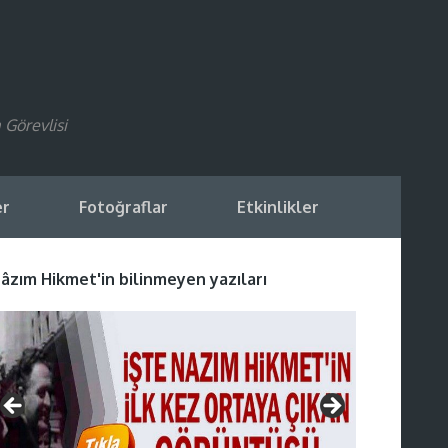
 Görevlisi
er
Fotoğraflar
Etkinlikler
âzım Hikmet'in bilinmeyen yazıları