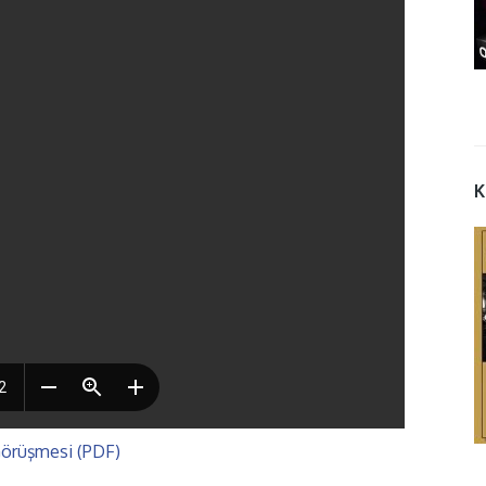
K
 Görüşmesi (PDF)