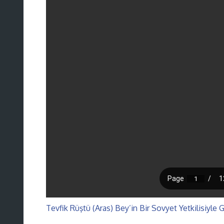
Tevfik Rüştü (Aras) Bey’in Bir Sovyet Yetkilisiyle