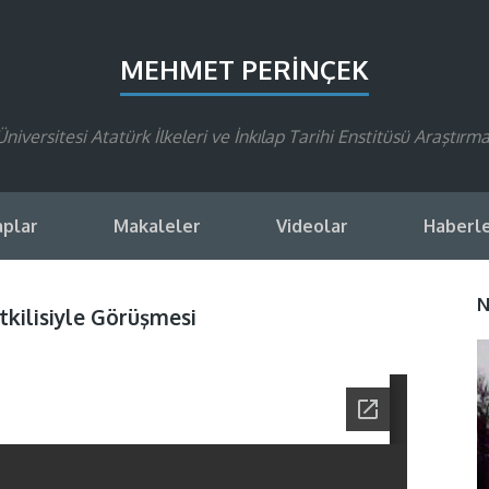
MEHMET PERINÇEK
Üniversitesi Atatürk İlkeleri ve İnkılap Tarihi Enstitüsü Araştırma
aplar
Makaleler
Videolar
Haberl
N
etkilisiyle Görüşmesi