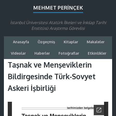
MEHMET PERINÇEK
İstanbul Üniversitesi Atatürk İlkeleri ve İnkılap Tarihi
Enstitüsü Araştırma Görevlisi
Anasayfa
Özgeçmiş
Kitaplar
Makaleler
Videolar
Haberler
Fotoğraflar
Etkinlikler
Taşnak ve Menşeviklerin
Bildirgesinde Türk-Sovyet
Askeri İşbirliği