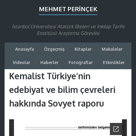
MEHMET PERINÇEK
İstanbul Üniversitesi Atatürk İlkeleri ve İnkılap Tarihi
Enstitüsü Araştırma Görevlisi
Anasayfa
Özgeçmiş
Kitaplar
Makaleler
Videolar
Haberler
Fotoğraflar
Etkinlikler
Kemalist Türkiye’nin
edebiyat ve bilim çevreleri
hakkında Sovyet raporu