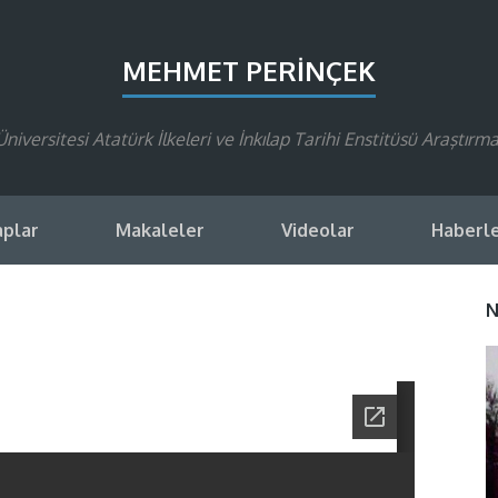
MEHMET PERINÇEK
Üniversitesi Atatürk İlkeleri ve İnkılap Tarihi Enstitüsü Araştırma
aplar
Makaleler
Videolar
Haberl
N