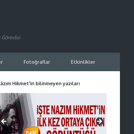
 Görevlisi
er
Fotoğraflar
Etkinlikler
âzım Hikmet'in bilinmeyen yazıları