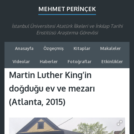
MEHMET PERINÇEK
İstanbul Üniversitesi Atatürk İlkeleri ve İnkılap Tarihi
Enstitüsü Araştırma Görevlisi
Anasayfa
Özgeçmiş
Kitaplar
Makaleler
Videolar
Haberler
Fotoğraflar
Etkinlikler
Martin Luther King’in
doğduğu ev ve mezarı
(Atlanta, 2015)