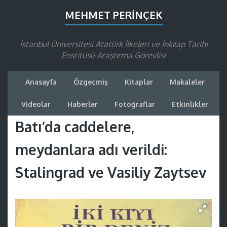
MEHMET PERINÇEK
İstanbul Üniversitesi Atatürk İlkeleri ve İnkılap Tarihi
Enstitüsü Araştırma Görevlisi
Anasayfa
Özgeçmiş
Kitaplar
Makaleler
Videolar
Haberler
Fotoğraflar
Etkinlikler
Batı’da caddelere,
meydanlara adı verildi:
Stalingrad ve Vasiliy Zaytsev