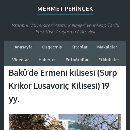
MEHMET PERINÇEK
İstanbul Üniversitesi Atatürk İlkeleri ve İnkılap Tarihi
Enstitüsü Araştırma Görevlisi
Anasayfa
Özgeçmiş
Kitaplar
Makaleler
Videolar
Haberler
Fotoğraflar
Etkinlikler
Bakû’de Ermeni kilisesi (Surp
Krikor Lusavoriç Kilisesi) 19
yy.