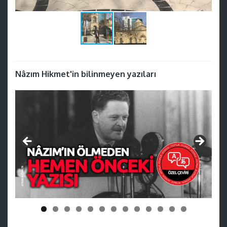
Nâzım Hikmet'in bilinmeyen yazıları